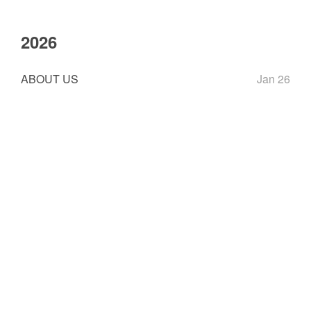
2026
ABOUT US
Jan 26