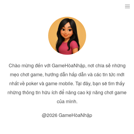
Chào mừng đến với GameHòaNhập, nơi chia sẻ những
mẹo chơi game, hướng dẫn hấp dẫn và các tin tức mới
nhất về poker và game mobile. Tại đây, bạn sẽ tìm thấy
những thông tin hữu ích để nâng cao kỹ năng chơi game
của mình.
@2026 GameHòaNhập