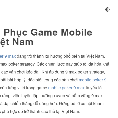
h Phục Game Mobile
iệt Nam
er 9 max
đang trở thành xu hướng phổ biến tại Việt Nam.
ax poker strategy. Các chiến lược này giúp tối đa hóa khả
 các ván chơi kéo dài. Khi áp dụng 9 max poker strategy,
 bắt bài hợp lý, đặc biệt trong các bàn chơi
mobile poker 9
của từng vị trí trong game
mobile poker 9 max
là yếu tố
n rằng, việc luyện tập thường xuyên và nắm vững 9 max
và đạt chiến thắng dễ dàng hơn. Đừng bỏ lỡ cơ hội khám
 phù hợp để trở thành cao thủ tại Việt Nam.