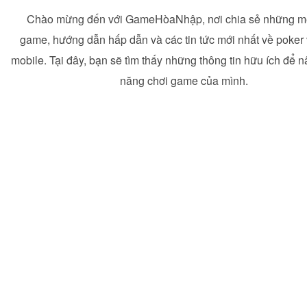
Chào mừng đến với GameHòaNhập, nơi chia sẻ những m
game, hướng dẫn hấp dẫn và các tin tức mới nhất về poke
mobile. Tại đây, bạn sẽ tìm thấy những thông tin hữu ích để 
năng chơi game của mình.