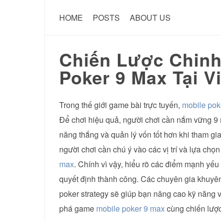
HOME
POSTS
ABOUT US
Chiến Lược Chin
Poker 9 Max Tại V
Trong thế giới game bài trực tuyến,
mobile pok
Để chơi hiệu quả, người chơi cần nắm vững 9 m
năng thắng và quản lý vốn tốt hơn khi tham gia
người chơi cần chú ý vào các vị trí và lựa chọn
max
. Chính vì vậy, hiểu rõ các điểm mạnh yếu 
quyết định thành công. Các chuyên gia khuyê
poker strategy sẽ giúp bạn nâng cao kỹ năng 
phá game
mobile poker 9 max
cùng chiến lược