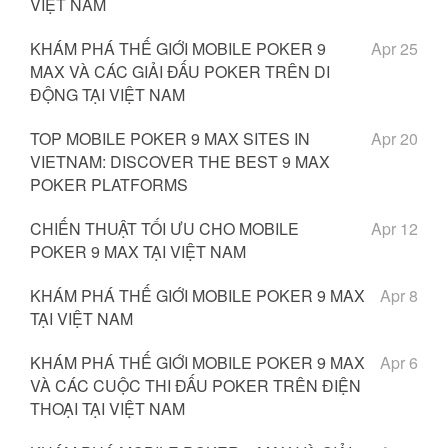
VIỆT NAM
KHÁM PHÁ THẾ GIỚI MOBILE POKER 9
Apr 25
MAX VÀ CÁC GIẢI ĐẤU POKER TRÊN DI
ĐỘNG TẠI VIỆT NAM
TOP MOBILE POKER 9 MAX SITES IN
Apr 20
VIETNAM: DISCOVER THE BEST 9 MAX
POKER PLATFORMS
CHIẾN THUẬT TỐI ƯU CHO MOBILE
Apr 12
POKER 9 MAX TẠI VIỆT NAM
KHÁM PHÁ THẾ GIỚI MOBILE POKER 9 MAX
Apr 8
TẠI VIỆT NAM
KHÁM PHÁ THẾ GIỚI MOBILE POKER 9 MAX
Apr 6
VÀ CÁC CUỘC THI ĐẤU POKER TRÊN ĐIỆN
THOẠI TẠI VIỆT NAM